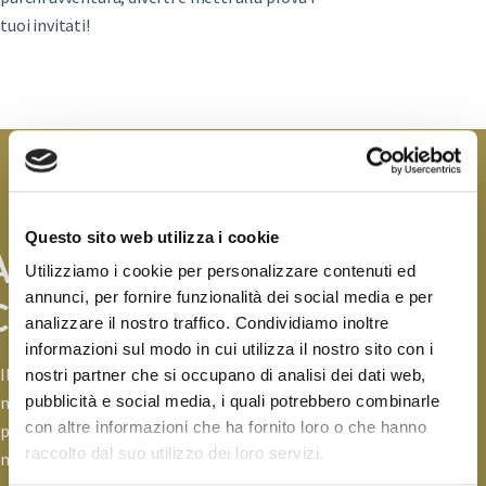
tuoi invitati!
Questo sito web utilizza i cookie
Adventure Park
Utilizziamo i cookie per personalizzare contenuti ed
annunci, per fornire funzionalità dei social media e per
Cerrano
analizzare il nostro traffico. Condividiamo inoltre
informazioni sul modo in cui utilizza il nostro sito con i
Il parco avventura costruito sui pini
nostri partner che si occupano di analisi dei dati web,
pubblicità e social media, i quali potrebbero combinarle
marittimi del Parco Filiani di Pineto, a due
con altre informazioni che ha fornito loro o che hanno
passi dalle seducenti spiagge dell’area
raccolto dal suo utilizzo dei loro servizi.
marina protetta della Torre del Cerrano!